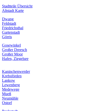
Stadtteile Übersicht
Altstadt Karte
Dwang
Feldstadt
Friedrichsthal
Gartenstadt
Görris
Gosewinkel
Großer Dreesch
Großer Moor
Hafen, Ziegelsee
Kaninchenwerder
Krebsförden
Lankow
Lewenberg
Medewege
Mueß
Neumühle
Ostorf