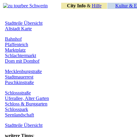
City Info
&
Hilfe
Kultur & E