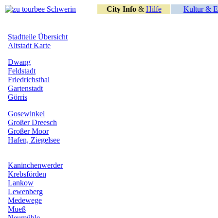
City Info
&
Hilfe
Kultur & E