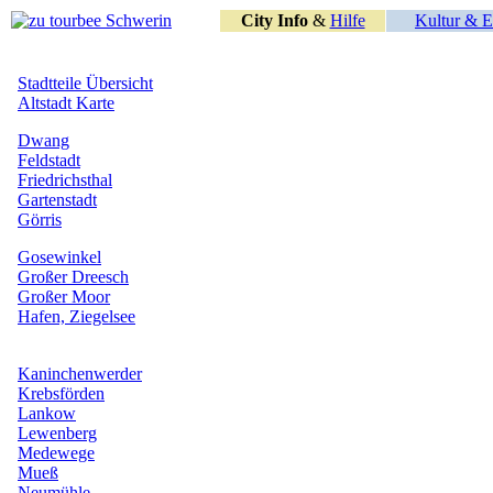
City Info
&
Hilfe
Kultur & E