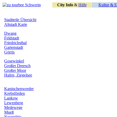
City Info
&
Hilfe
Kultur & E