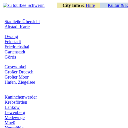
City Info
&
Hilfe
Kultur & E