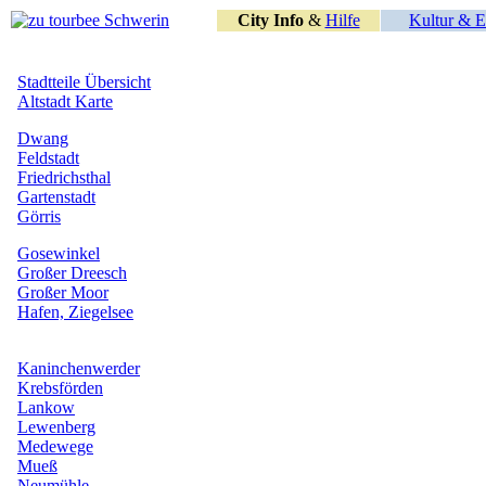
City Info
&
Hilfe
Kultur & E