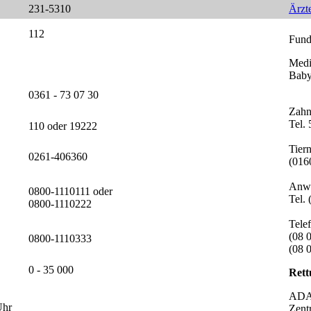
231-5310
Ärzt
112
Fund
Medi
Baby
0361 - 73 07 30
Zahn
Tel.
110 oder 19222
Tiern
0261-406360
(016
Anwa
0800-1110111 oder
Tel.
0800-1110222
Tele
(08 
0800-1110333
(08 
0 - 35 000
Rett
ADAC
Uhr
Zent