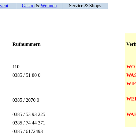
vent
Gastro
&
Wohnen
Service & Shops
Rufnummern
Verh
110
WO
0385 / 51 80 0
WA
WIE
WE
0385 / 2070 0
0385 / 53 93 225
WA
0385 / 74 44 371
0385 / 6172493