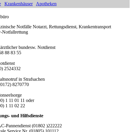
e
Krankenhäuser
Apotheken
büro
zinische Notfälle Notarzt, Rettungsdienst, Krankentransport
-Notfallrettung
ärztlicher bundesw. Notdienst
 58 88 83 55
otdienst
0) 2524332
ltsnotruf in Strafsachen
 (0172) 8270770
fonseelsorge
00) 1 11 01 11 oder
00) 1 11 02 22
ungs- und Hilfsdienste
-Pannendienst (01802 )222222
rale Service Nr. (01805) 101112