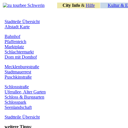
City Info
&
Hilfe
Kultur & E