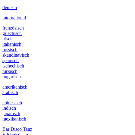
deutsch
international
französisch
griechisch
irisch
italienisch
russisch
skandinavisch
spanisch
tschechisch
türkisch
ungarisch
amerikanisch
arabisch
chinesisch
indisch
japanisch
mexikanisch
Bar Disco Tanz
Erlebnisgastro